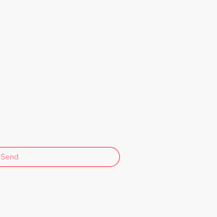
den, dass diese Daten zum Zweck
peichert und verarbeitet werden.
 meine Einwilligung jederzeit
 Felder
Send