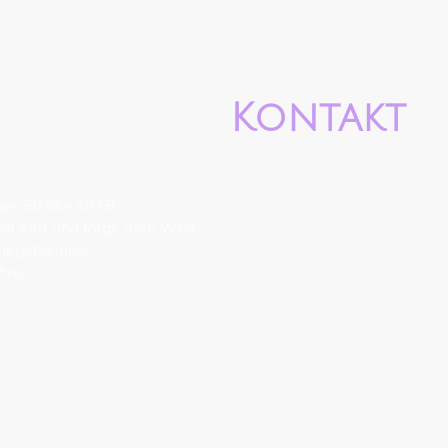
Kontakt
iger Straße 407B.
E-Mail
*
raf Karl und folge dem Weg
triegebäudes.
tze.
Nachricht