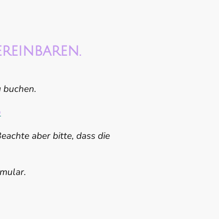
ereinbaren.
g buchen.
n
eachte aber bitte, dass die
rmular.